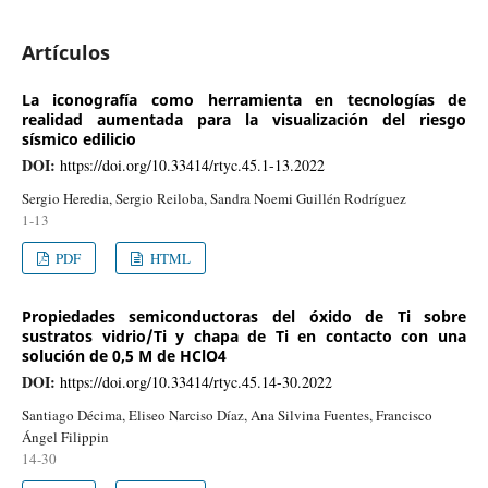
Artículos
La iconografía como herramienta en tecnologías de
realidad aumentada para la visualización del riesgo
sísmico edilicio
DOI:
https://doi.org/10.33414/rtyc.45.1-13.2022
Sergio Heredia, Sergio Reiloba, Sandra Noemi Guillén Rodríguez
1-13
PDF
HTML
Propiedades semiconductoras del óxido de Ti sobre
sustratos vidrio/Ti y chapa de Ti en contacto con una
solución de 0,5 M de HClO4
DOI:
https://doi.org/10.33414/rtyc.45.14-30.2022
Santiago Décima, Eliseo Narciso Díaz, Ana Silvina Fuentes, Francisco
Ángel Filippin
14-30