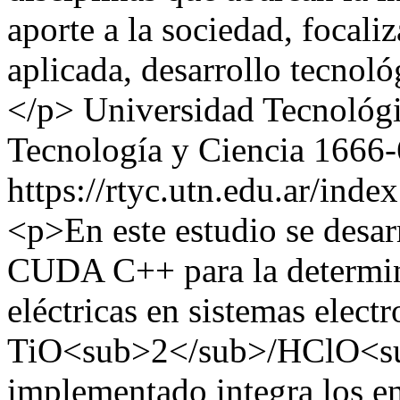
aporte a la sociedad, focali
aplicada, desarrollo tecnol
</p>
Universidad Tecnológ
Tecnología y Ciencia
1666-
https://rtyc.utn.edu.ar/inde
<p>En este estudio se desar
CUDA C++ para la determin
eléctricas en sistemas elec
TiO<sub>2</sub>/HClO<su
implementado integra los e