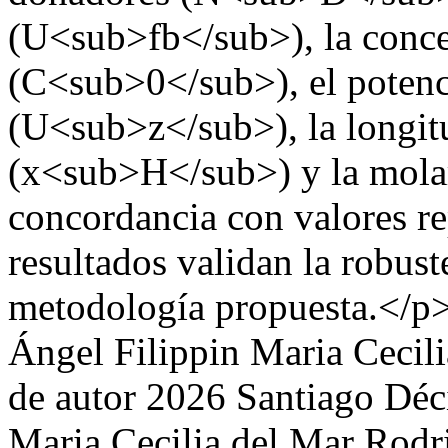
(U<sub>fb</sub>), la concen
(C<sub>0</sub>), el potenci
(U<sub>z</sub>), la longit
(x<sub>H</sub>) y la mola
concordancia con valores rep
resultados validan la robust
metodología propuesta.</p
Ángel Filippin
Maria Cecil
de autor 2026 Santiago Déc
Maria Cecilia del Mar Rodr