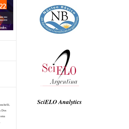
SciELO Analytics
auchelli,
a Dos
isma
.