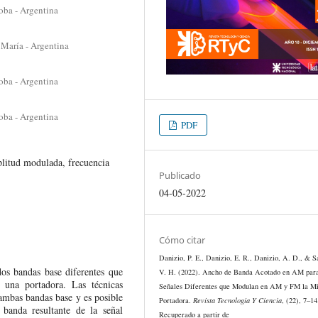
oba - Argentina
 María - Argentina
oba - Argentina
oba - Argentina
PDF
plitud modulada, frecuencia
Publicado
04-05-2022
Cómo citar
Danizio, P. E., Danizio, E. R., Danizio, A. D., & S
dos bandas base diferentes que
V. H. (2022). Ancho de Banda Acotado en AM par
 una portadora. Las técnicas
Señales Diferentes que Modulan en AM y FM la M
ambas bandas base y es posible
Portadora.
Revista Tecnología Y Ciencia
, (22), 7–14
banda resultante de la señal
Recuperado a partir de