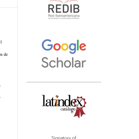
31
n de
s
r