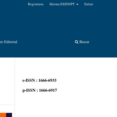
Registrarse
Idioma ES/EN/PT
Entrar
po Editorial
Buscar
e-ISSN : 1666-6933
p-ISSN : 1666-6917