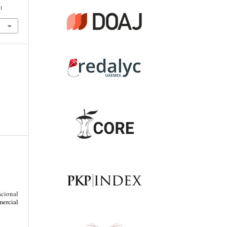
21
acional
ercial