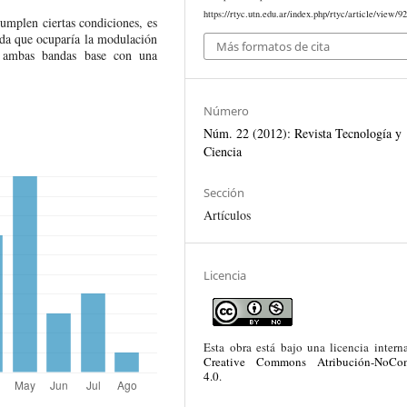
https://rtyc.utn.edu.ar/index.php/rtyc/article/view/9
umplen ciertas condiciones, es
nda que ocuparía la modulación
Más formatos de cita
 ambas bandas base con una
Número
Núm. 22 (2012): Revista Tecnología y
Ciencia
Sección
Artículos
Licencia
Esta obra está bajo una licencia intern
Creative Commons Atribución-NoCom
4.0
.