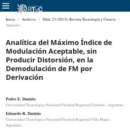
Inicio
/
Archivos
/
Núm. 23 (2013): Revista Tecnología y Ciencia
/
Artículos
Analítica del Máximo Índice de
Modulación Aceptable, sin
Producir Distorsión, en la
Demodulación de FM por
Derivación
Pedro E. Danizio
Universidad Tecnológica Nacional Facultad Regional Córdoba - Argentina
Eduardo R. Danizio
Universidad Tecnológica Nacional Facultad Regional Villa María -
Argentina