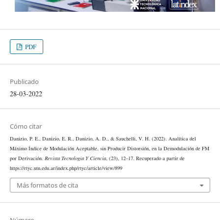
PDF
Publicado
28-03-2022
Cómo citar
Danizio, P. E., Danizio, E. R., Danizio, A. D., & Sauchelli, V. H. (2022). Analítica del
Máximo Índice de Modulación Aceptable, sin Producir Distorsión, en la Demodulación de FM
por Derivación.
Revista Tecnología Y Ciencia
, (23), 12–17. Recuperado a partir de
https://rtyc.utn.edu.ar/index.php/rtyc/article/view/899
Más formatos de cita