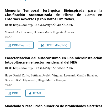
Memoria Temporal Jerárquica Bioinspirada para la
Clasificación Automatizada de Fibras de Llama en
Entornos Adversos y con Datos Limitados.
DOI:
https://doi.org/10.33414/rtyc.56.40-58.2026
Marcelo Arcidiácono, Dolores María Eugenia Álvarez
40-58
PDF (English)
HTML (English)
Caracterización del autoconsumo en una microinstalación
fotovoltaica en el sector residencial del NEA
DOI:
https://doi.org/10.33414/rtyc.56.59-85.2026
Hugo Daniel Zurlo, Bettiana Ayelén Virgona, Leonardo Gastón Barabas,
Gustavo Raúl Figueredo, Diego Martín Ferreyra
59-85
PDF
HTML
Modelado y resolución numérica de propiedades eléctricas