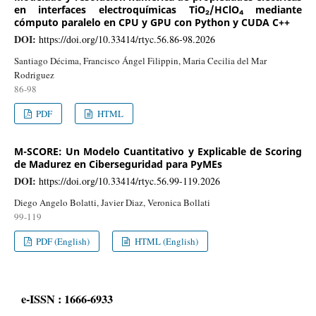
en interfaces electroquímicas TiO₂/HClO₄ mediante
cómputo paralelo en CPU y GPU con Python y CUDA C++
DOI:
https://doi.org/10.33414/rtyc.56.86-98.2026
Santiago Décima, Francisco Ángel Filippin, Maria Cecilia del Mar
Rodriguez
86-98
PDF
HTML
M-SCORE: Un Modelo Cuantitativo y Explicable de Scoring
de Madurez en Ciberseguridad para PyMEs
DOI:
https://doi.org/10.33414/rtyc.56.99-119.2026
Diego Angelo Bolatti, Javier Diaz, Veronica Bollati
99-119
PDF (English)
HTML (English)
e-ISSN : 1666-6933