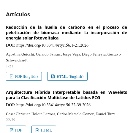
Artículos
Reducción de la huella de carbono en el proceso de
peletización de biomasa mediante la incorporación de
energía solar fotovoltaica
DOI:
https://doi.org/10.33414/rtyc.56.1-21.2026
Agostina Quicchi, Gerardo Szwarc, Jorge Vega, Diego Ferreyra, Gustavo
Schweickardt
1-21
PDF (English)
HTML (English)
Arquitectura Híbrida Interpretable basada en Wavelets
para la Clasificación Multiclase de Latidos ECG
DOI:
https://doi.org/10.33414/rtyc.56.22-39.2026
Cesar Christian Holote Larrosa, Carlos Marcelo Gomez, Daniel Turra
22-39
PDF
HTML