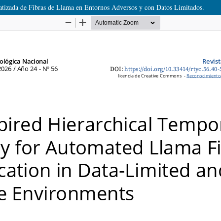
atizada de Fibras de Llama en Entornos Adversos y con Datos Limitados.