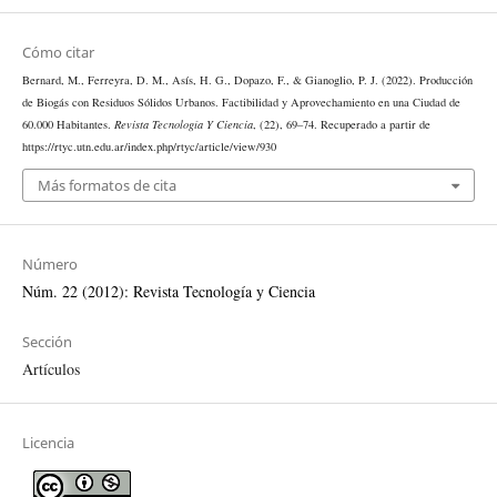
Cómo citar
Bernard, M., Ferreyra, D. M., Asís, H. G., Dopazo, F., & Gianoglio, P. J. (2022). Producción
de Biogás con Residuos Sólidos Urbanos. Factibilidad y Aprovechamiento en una Ciudad de
60.000 Habitantes.
Revista Tecnología Y Ciencia
, (22), 69–74. Recuperado a partir de
https://rtyc.utn.edu.ar/index.php/rtyc/article/view/930
Más formatos de cita
Número
Núm. 22 (2012): Revista Tecnología y Ciencia
Sección
Artículos
Licencia