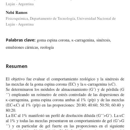
Luján - Argentina
Nelsi Ramos
Fisicoquímica, Departamento de Tecnología, Universidad Nacional de
Luján - Argentina
Palabras clave:
goma espina corona, κ-carragenina, sinéresis,
emulsiones cárnicas, reología
Resumen
El objetivo fue evaluar el comportamiento reológico y la sinéresis de
las mezclas de la goma espina corona (EC) y la κ-carragenina (κC).
Se determinaron los módulos de almacenamiento (G´) y de pérdida (G
´´) empleando un reómetro de estrés controlado de las dispersiones de
κ-carragenina, goma espina corona ambas al 1% (p/p) y de las mezclas
(EC-κC) al 1% (p/p) en las proporciones: 20:80; 40:60; 50:50; 60:40 y
80:20.
La EC al 1% manifestó un perfil de disolución diluida (G´´>G´). La κC
al 1% y todas las mezclas presentaron un comportamiento de gel (G´>G
´´) y en particular de gel fuerte en las proporciones en el siguiente