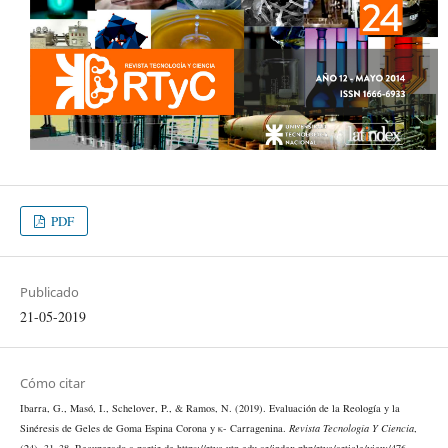
PDF
Publicado
21-05-2019
Cómo citar
Ibarra, G., Masó, I., Schelover, P., & Ramos, N. (2019). Evaluación de la Reología y la
Sinéresis de Geles de Goma Espina Corona y κ- Carragenina.
Revista Tecnología Y Ciencia
,
(24), 31–38. Recuperado a partir de https://rtyc.utn.edu.ar/index.php/rtyc/article/view/476