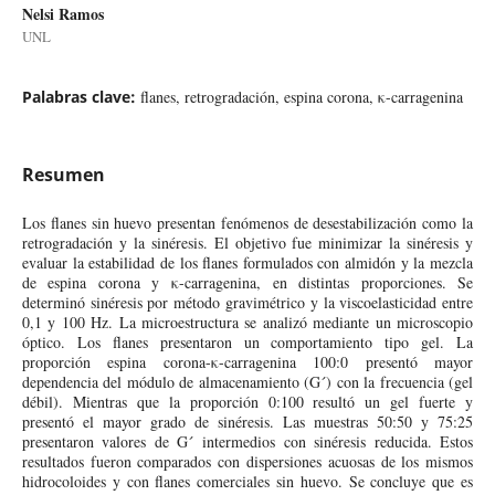
Nelsi Ramos
UNL
Palabras clave:
flanes, retrogradación, espina corona, κ-carragenina
Resumen
Los flanes sin huevo presentan fenómenos de desestabilización como la
retrogradación y la sinéresis. El objetivo fue minimizar la sinéresis y
evaluar la estabilidad de los flanes formulados con almidón y la mezcla
de espina corona y κ-carragenina, en distintas proporciones. Se
determinó sinéresis por método gravimétrico y la viscoelasticidad entre
0,1 y 100 Hz. La microestructura se analizó mediante un microscopio
óptico. Los flanes presentaron un comportamiento tipo gel. La
proporción espina corona-κ-carragenina 100:0 presentó mayor
dependencia del módulo de almacenamiento (G´) con la frecuencia (gel
débil). Mientras que la proporción 0:100 resultó un gel fuerte y
presentó el mayor grado de sinéresis. Las muestras 50:50 y 75:25
presentaron valores de G´ intermedios con sinéresis reducida. Estos
resultados fueron comparados con dispersiones acuosas de los mismos
hidrocoloides y con flanes comerciales sin huevo. Se concluye que es