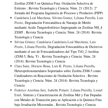
Zeolitas ZSM-5 en Química Fina: Oxidación Selectiva de
Estireno
,
Revista Tecnología y Ciencia: Núm. 21 (2012): 2°
Jornada del Programa Ingeniería de Procesos y Productos (PIPP)
Candelaria Leal Marchena, Silvina Gomez, Liliana Pierella, Luis
Pizzio,
Degradación Fotocatalítica de Naranja de Metilo
mediante Ácido Tungstofosfórico Impregnado en Zeolitas NH_4
ZSM5
,
Revista Tecnología y Ciencia: Núm. 24 (2014): Revista
Tecnología y Ciencia
Silvina Gómez, Candelaria Candelaria Leal Marchena, Luis
Pizzio, Liliana Pierella,
Degradación Fotocatalítica de Diclorvos
mediante el uso de Fotocatalizadores del Tipo TiO_2 /zeolitas
(ZSM-5, Beta, Y)
,
Revista Tecnología y Ciencia: Núm. 24
(2014): Revista Tecnología y Ciencia
Clara Saux, Horacio Bona, Luis R. Pizzio, Liliana Pierella,
Heteropolioxometalatos Soportados sobre Zeolita ZSM-5 como
Catalizadores en Reacciones de Oxidación Selectiva
,
Revista
Tecnología y Ciencia: Núm. 24 (2014): Revista Tecnología y
Ciencia
Federico Azzolina Jury, Isabelle Polaert, Liliana Pierella, Lionel
Estel,
Síntesis y Caracterización de Zeolitas Mel y Fau Dopadas
con Metales de Transición para su Aplicación a la Química Fina
bajo Irradiación Microondas
,
Revista Tecnología y Ciencia: