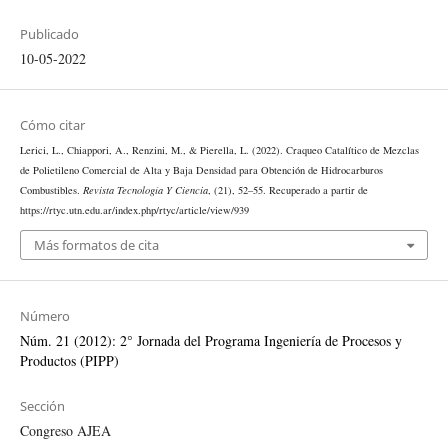
Publicado
10-05-2022
Cómo citar
Lerici, L., Chiappori, A., Renzini, M., & Pierella, L. (2022). Craqueo Catalítico de Mezclas
de Polietileno Comercial de Alta y Baja Densidad para Obtención de Hidrocarburos
Combustibles.
Revista Tecnología Y Ciencia
, (21), 52–55. Recuperado a partir de
https://rtyc.utn.edu.ar/index.php/rtyc/article/view/939
Más formatos de cita
Número
Núm. 21 (2012): 2° Jornada del Programa Ingeniería de Procesos y
Productos (PIPP)
Sección
Congreso AJEA