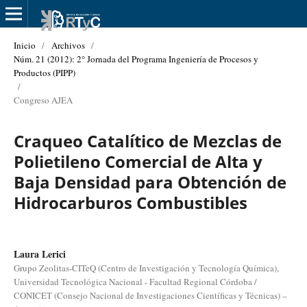
Inicio
/
Archivos
/
Núm. 21 (2012): 2° Jornada del Programa Ingeniería de Procesos y
Productos (PIPP)
/
Congreso AJEA
Craqueo Catalítico de Mezclas de
Polietileno Comercial de Alta y
Baja Densidad para Obtención de
Hidrocarburos Combustibles
Laura Lerici
Grupo Zeolitas-CITeQ (Centro de Investigación y Tecnología Química),
Universidad Tecnológica Nacional - Facultad Regional Córdoba /
CONICET (Consejo Nacional de Investigaciones Científicas y Técnicas) –