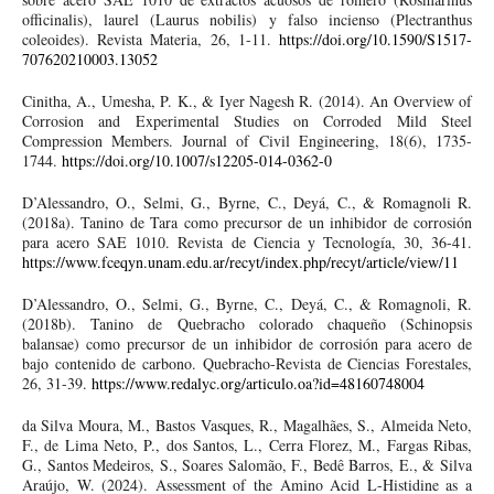
officinalis), laurel (Laurus nobilis) y falso incienso (Plectranthus
coleoides). Revista Materia, 26, 1-11.
https://doi.org/10.1590/S1517-
707620210003.13052
Cinitha, A., Umesha, P. K., & Iyer Nagesh R. (2014). An Overview of
Corrosion and Experimental Studies on Corroded Mild Steel
Compression Members. Journal of Civil Engineering, 18(6), 1735-
1744.
https://doi.org/10.1007/s12205-014-0362-0
D’Alessandro, O., Selmi, G., Byrne, C., Deyá, C., & Romagnoli R.
(2018a). Tanino de Tara como precursor de un inhibidor de corrosión
para acero SAE 1010. Revista de Ciencia y Tecnología, 30, 36-41.
https://www.fceqyn.unam.edu.ar/recyt/index.php/recyt/article/view/11
D’Alessandro, O., Selmi, G., Byrne, C., Deyá, C., & Romagnoli, R.
(2018b). Tanino de Quebracho colorado chaqueño (Schinopsis
balansae) como precursor de un inhibidor de corrosión para acero de
bajo contenido de carbono. Quebracho-Revista de Ciencias Forestales,
26, 31-39.
https://www.redalyc.org/articulo.oa?id=48160748004
da Silva Moura, M., Bastos Vasques, R., Magalhães, S., Almeida Neto,
F., de Lima Neto, P., dos Santos, L., Cerra Florez, M., Fargas Ribas,
G., Santos Medeiros, S., Soares Salomão, F., Bedê Barros, E., & Silva
Araújo, W. (2024). Assessment of the Amino Acid L-Histidine as a