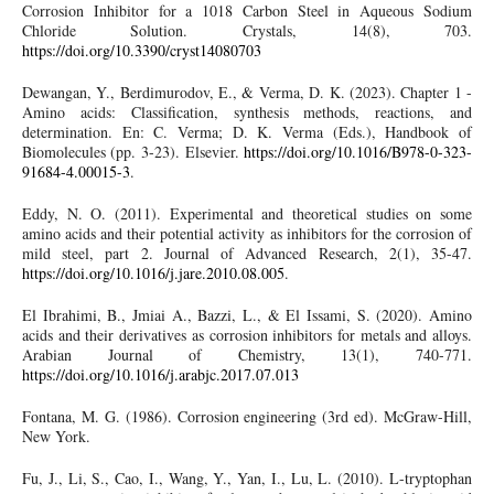
Corrosion Inhibitor for a 1018 Carbon Steel in Aqueous Sodium
Chloride Solution. Crystals, 14(8), 703.
https://doi.org/10.3390/cryst14080703
Dewangan, Y., Berdimurodov, E., & Verma, D. K. (2023). Chapter 1 -
Amino acids: Classification, synthesis methods, reactions, and
determination. En: C. Verma; D. K. Verma (Eds.), Handbook of
Biomolecules (pp. 3-23). Elsevier.
https://doi.org/10.1016/B978-0-323-
91684-4.00015-3
.
Eddy, N. O. (2011). Experimental and theoretical studies on some
amino acids and their potential activity as inhibitors for the corrosion of
mild steel, part 2. Journal of Advanced Research, 2(1), 35-47.
https://doi.org/10.1016/j.jare.2010.08.005
.
El Ibrahimi, B., Jmiai A., Bazzi, L., & El Issami, S. (2020). Amino
acids and their derivatives as corrosion inhibitors for metals and alloys.
Arabian Journal of Chemistry, 13(1), 740-771.
https://doi.org/10.1016/j.arabjc.2017.07.013
Fontana, M. G. (1986). Corrosion engineering (3rd ed). McGraw-Hill,
New York.
Fu, J., Li, S., Cao, I., Wang, Y., Yan, I., Lu, L. (2010). L-tryptophan