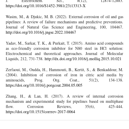
J. Electrochem. Sci., 8(12), 12874-12883.
https://doi.org/10.1016/S1452-3981(23)13313-X
Wasim, M., & Djukic, M. B. (2022). External corrosion of oil and gas
pipelines: A review of failure mechanisms and predictive preventions.
Journal of Natural Gas Science and Engineering, 100, 104467.
http://doi.org/10.1016/j.jngse.2022.104467
Yadav, M., Sarkar, T. K., & Purkait, T. (2015). Amino acid compounds
as eco-friendly corrosion inhibitor for N80 steel in HCl solution:
Electrochemical and theoretical approaches. Journal of Molecular
Liquids, 212, 731-738.
http://dx.doi.org/10.1016/j.molliq.2015.10.021
Zerfaoui, M., Oudda, H., Hammouti, B., Kertit, S., & Benkaddour, M.
(2004). Inhibition of corrosion of iron in citric acid media by
aminoacids, Prog. Org. Coat., 51(2), 134-138.
https://doi.org/10.1016/j.porgcoat.2004.05.005
Zhang, H., & Lan, H. (2017). A review of internal corrosion
mechanism and experimental study for pipelines based on multiphase
flow. Corrosion Reviews, 35(6), 425-444.
https://doi.org/10.1515/corrrev-2017-0064