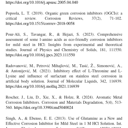
https://doi.org/10.1016/j.apsusc.2005.04.040
Popoola, L. T. (2019). Organic green corrosion inhibitors (OGCIs): a
critical review. Corrosion Reviews, 37(2), 71-102.
https://doi.org/10.1515/corrrev-2018-0058
Pour-Ali, S., Tavangar, R., & Hejazi, S. (2023). Comprehensive
assessment of some l-amino acids as eco-friendly corrosion inhibitors
for mild steel in HCl: Insights from experimental and theoretical
studies. Journal of Physics and Chemistry of Solids, 181, 111550.
https://doi.org/10.1016/j.jpcs.2023.111550
Radovanović, M., Petrović Mihajlović, M., Tasić, Ž., Simonović, A.,
& Antonijević, M. (2021). Inhibitory effect of L-Threonine and L-
Lysine and influence of surfactant on stainless steel corrosion in
artificial body solution. Journal of Molecular Liquids, 342, 116939.
https://doi.org/10.1016/j.molliq.2021.116939
Roscher, J., Liu, D., Xie, X., & Holze, R. (2024). Aromatic Metal
Corrosion Inhibitors. Corrosion and Materials Degradation, 5(4), 513-
560.
https://doi.org/10.3390/cmd5040024
Singh, A., & Ebenso, E. E. (2013). Use of Glutamine as a New and
Effective Corrosion Inhibitor for Mild Steel in 1 M HCl Solution. Int.