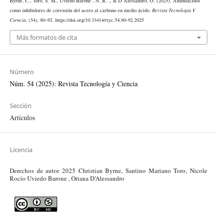
Byrne, C., Toro, S. M., Uviedo Barone , N. R. ., & D’Alessandro, O. (2025). Aminoácidos
como inhibidores de corrosión del acero al carbono en medio ácido.
Revista Tecnología Y
Ciencia
, (54), 80–92. https://doi.org/10.33414/rtyc.54.80-92.2025
Más formatos de cita
Número
Núm. 54 (2025): Revista Tecnología y Ciencia
Sección
Artículos
Licencia
Derechos de autor 2025 Christian Byrne, Santino Mariano Toro, Nicole
Rocío Uviedo Barone , Oriana D’Alessandro