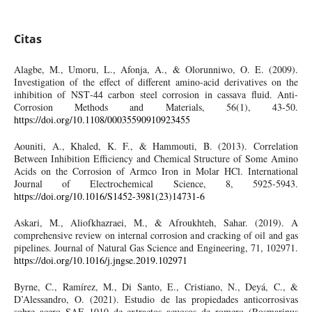
Citas
Alagbe, M., Umoru, L., Afonja, A., & Olorunniwo, O. E. (2009).
Investigation of the effect of different amino‐acid derivatives on the
inhibition of NST‐44 carbon steel corrosion in cassava fluid. Anti-
Corrosion Methods and Materials, 56(1), 43-50.
https://doi.org/10.1108/00035590910923455
Aouniti, A., Khaled, K. F., & Hammouti, B. (2013). Correlation
Between Inhibition Efficiency and Chemical Structure of Some Amino
Acids on the Corrosion of Armco Iron in Molar HCl. International
Journal of Electrochemical Science, 8, 5925-5943.
https://doi.org/10.1016/S1452-3981(23)14731-6
Askari, M., Aliofkhazraei, M., & Afroukhteh, Sahar. (2019). A
comprehensive review on internal corrosion and cracking of oil and gas
pipelines. Journal of Natural Gas Science and Engineering, 71, 102971.
https://doi.org/10.1016/j.jngse.2019.102971
Byrne, C., Ramírez, M., Di Santo, E., Cristiano, N., Deyá, C., &
D’Alessandro, O. (2021). Estudio de las propiedades anticorrosivas
sobre acero SAE 1010 de extractos acuosos de romero (Rosmarinus