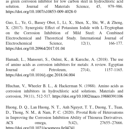
as green corrosion inhibitor for low carbon steel in hydrochloric acid
solution. Journal of Materials Science, 45, 979–986.
https://doi.org/10.1007/s10853-009-4028-0
Guo, L., Ye, G., Bassey Obot, I., Li, X., Shen, X., Shi, W., & Zheng,
X. (2017). Synergistic Effect of Potassium Iodide with L-Tryptophan
on the Corrosion Inhibition of Mild Steel: A Combined
Electrochemical and Theoretical Study. International Journal of
Electrochemical Science, 12(1), 166-177.
https://doi.org/10.20964/2017.01.04
Hamadi, L., Mansouri, S., Oulmi, K., & Kareche, A. (2018). The use
of amino acids as corrosion inhibitors for metals: A review. Egyptian
Journal of Petroleum, 27(4), 1157-1165.
https://doi.org/10.1016/j.ejpe.2018.04.004
Hluchan, V., Wheeler B. L., & Hackerman N. (1988). Amino acids as
corrosion inhibitors in hydrochloric acid solutions. Materials and
corrosion, 39(11), 512-517.
https://doi.org/10.1002/maco.19880391106
Huong, D. Q., Lan Huong, N. T., Anh Nguyet, T. T., Duong, T., Tuan,
D., Thong, N. M., & Nam, P. C. (2020). Pivotal Role of Heteroatoms
in Improving the Corrosion Inhibition Ability of Thiourea Derivatives.
ACS omega, 5(42), 27655–27666.
https://doi.org/10.1021/acsomega.0c04241