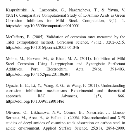
Kasprzhitskii, A., Lazorenko, G., Nazdracheva, T., & Yavna, V.
(2021). Comparative Computational Study of L-Amino Acids as Green
Corrosion Inhibitors for Mild Steel. Computation, 9(1), 1.
https://doi.org/10.3390/computation9010001
McCafferty, E. (2005). Validation of corrosion rates measured by the
Tafel extrapolation method. Corrosion Science, 47(12), 3202-3215.
https://doi.org/10.1016/j.corsci.2005.05.046
Mobin, M., Parveen, M., & Khan, M. A. (2011). Inhibition of Mild
Steel Corrosion Using L-tryptophan and Synergistic Surfactant
Additives. Port. Electrochim. Acta, 29(6), 391-403.
https://doi.org/10.4152/pea.201106391
Oguzie, E. E., Li, Y., Wang, S. G., & Wang, F. (2011). Understanding
corrosion inhibition mechanisms—Experimental and theoretical
approach. RSC Advances, 1(5), 866.
https://doi.org/10.1039/c1ra00148e
Olivares, O., Likhanova, N.V., Gómez, B., Navarrete, J., Llanos-
Serrano, M., Arce, E., & Hallen, J. (2006). Electrochemical and XPS
studies of decyl amides of α-amino acids adsorption on carbon steel in
acidic environment. Applied Surface Science, 252(8), 2894-2909.