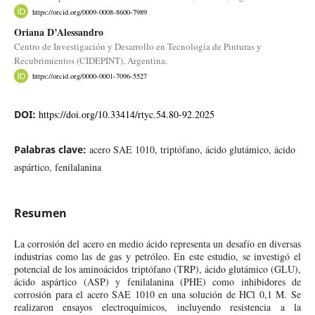
https://orcid.org/0009-0008-8600-7989
Oriana D’Alessandro
Centro de Investigación y Desarrollo en Tecnología de Pinturas y
Recubrimientos (CIDEPINT), Argentina.
https://orcid.org/0000-0001-7096-5527
DOI:
https://doi.org/10.33414/rtyc.54.80-92.2025
Palabras clave:
acero SAE 1010, triptófano, ácido glutámico, ácido
aspártico, fenilalanina
Resumen
La corrosión del acero en medio ácido representa un desafío en diversas
industrias como las de gas y petróleo. En este estudio, se investigó el
potencial de los aminoácidos triptófano (TRP), ácido glutámico (GLU),
ácido aspártico (ASP) y fenilalanina (PHE) como inhibidores de
corrosión para el acero SAE 1010 en una solución de HCl 0,1 M. Se
realizaron ensayos electroquímicos, incluyendo resistencia a la