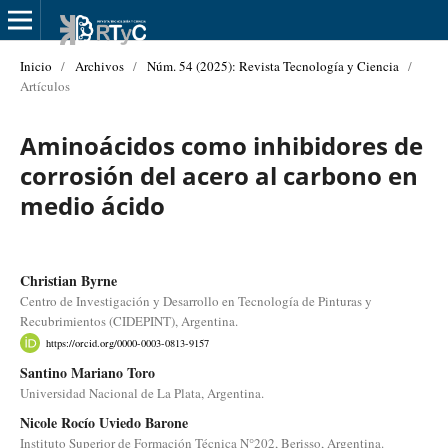
Inicio
/
Archivos
/
Núm. 54 (2025): Revista Tecnología y Ciencia
/
Artículos
Aminoácidos como inhibidores de
corrosión del acero al carbono en
medio ácido
Christian Byrne
Centro de Investigación y Desarrollo en Tecnología de Pinturas y
Recubrimientos (CIDEPINT), Argentina.
https://orcid.org/0000-0003-0813-9157
Santino Mariano Toro
Universidad Nacional de La Plata, Argentina.
Nicole Rocío Uviedo Barone
Instituto Superior de Formación Técnica N°202, Berisso, Argentina.