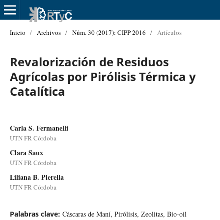
Inicio
/
Archivos
/
Núm. 30 (2017): CIPP 2016
/
Artículos
Revalorización de Residuos
Agrícolas por Pirólisis Térmica y
Catalítica
Carla S. Fermanelli
UTN FR Córdoba
Clara Saux
UTN FR Córdoba
Liliana B. Pierella
UTN FR Córdoba
Palabras clave:
Cáscaras de Maní, Pirólisis, Zeolitas, Bio-oil