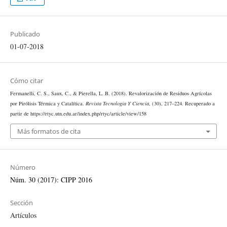
Publicado
01-07-2018
Cómo citar
Fermanelli, C. S., Saux, C., & Pierella, L. B. (2018). Revalorización de Residuos Agrícolas
por Pirólisis Térmica y Catalítica.
Revista Tecnología Y Ciencia
, (30), 217–224. Recuperado a
partir de https://rtyc.utn.edu.ar/index.php/rtyc/article/view/158
Más formatos de cita
Número
Núm. 30 (2017): CIPP 2016
Sección
Artículos