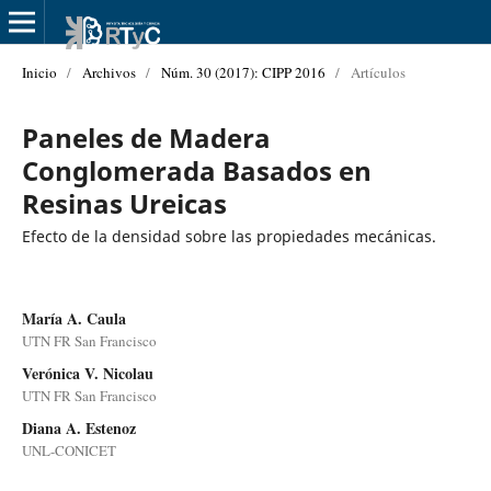
Inicio
/
Archivos
/
Núm. 30 (2017): CIPP 2016
/
Artículos
Paneles de Madera
Conglomerada Basados en
Resinas Ureicas
Efecto de la densidad sobre las propiedades mecánicas.
María A. Caula
UTN FR San Francisco
Verónica V. Nicolau
UTN FR San Francisco
Diana A. Estenoz
UNL-CONICET