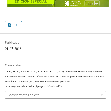
PDF
Publicado
01-07-2018
Cómo citar
Caula, M. A., Nicolau, V. V., & Estenoz, D. A. (2018). Paneles de Madera Conglomerada
Basados en Resinas Ureicas: Efecto de la densidad sobre las propiedades mecánicas.
Revista
Tecnología Y Ciencia
, (30), 189–196. Recuperado a partir de
https://rtyc.utn.edu.ar/index.php/rtyc/article/view/153
Más formatos de cita