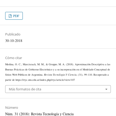
PDF
Publicado
30-10-2018
Cómo citar
Medina, O. C., Marciszack, M. M., & Groppo, M. A. (2018). Aproximación Descriptiva a las
Buenas Prácticas de Gobierno Electrónico y a su incorporación en el Modelado Conceptual de
Sitios Web Públicos de Argentina.
Revista Tecnología Y Ciencia
, (31), 99–110. Recuperado a
partir de https://rtyc.utn.edu.ar/index.php/rtyc/article/view/107
Más formatos de cita
Número
Núm. 31 (2018): Revista Tecnología y Ciencia