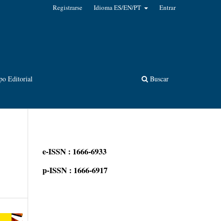
Registrarse
Idioma ES/EN/PT
Entrar
po Editorial
Buscar
e-ISSN : 1666-6933
p-ISSN : 1666-6917