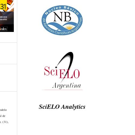
SciELO Analytics
odelo
al de
a
, (31),
5