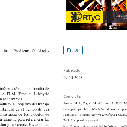
PDF
amilia de Productos, Ontologías
Publicado
29-10-2018
 información de una familia de
os o PLM (Product Lifecycle
Cómo citar
en los cambios
Sonzini, M. S., Vegetti, M., & Leone, H. (2018). M
oducto. El objetivo del trabajo
riabilidad en el tiempo de una
Conceptual para la Gestión de Variabilidad Tempor
onsistencia de los modelos de
Familias de Productos.
Revista Tecnología Y Cienci
rramienta para referenciar las
7–21. Recuperado a partir de
ción y representar los cambios.
https://rtyc.utn.edu.ar/index.php/rtyc/article/view/9