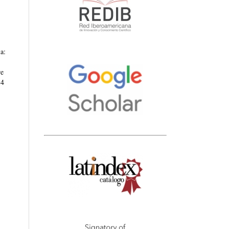
a:
re
14