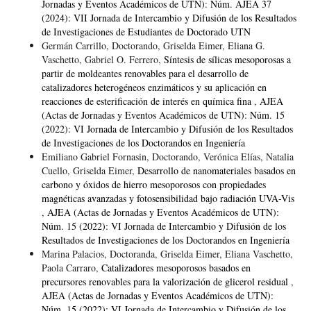
Jornadas y Eventos Académicos de UTN): Núm. AJEA 37
(2024): VII Jornada de Intercambio y Difusión de los Resultados
de Investigaciones de Estudiantes de Doctorado UTN
Germán Carrillo, Doctorando, Griselda Eimer, Eliana G.
Vaschetto, Gabriel O. Ferrero,
Síntesis de sílicas mesoporosas a
partir de moldeantes renovables para el desarrollo de
catalizadores heterogéneos enzimáticos y su aplicación en
reacciones de esterificación de interés en química fina
,
AJEA
(Actas de Jornadas y Eventos Académicos de UTN): Núm. 15
(2022): VI Jornada de Intercambio y Difusión de los Resultados
de Investigaciones de los Doctorandos en Ingeniería
Emiliano Gabriel Fornasin, Doctorando, Verónica Elías, Natalia
Cuello, Griselda Eimer,
Desarrollo de nanomateriales basados en
carbono y óxidos de hierro mesoporosos con propiedades
magnéticas avanzadas y fotosensibilidad bajo radiación UVA-Vis
,
AJEA (Actas de Jornadas y Eventos Académicos de UTN):
Núm. 15 (2022): VI Jornada de Intercambio y Difusión de los
Resultados de Investigaciones de los Doctorandos en Ingeniería
Marina Palacios, Doctoranda, Griselda Eimer, Eliana Vaschetto,
Paola Carraro,
Catalizadores mesoporosos basados en
precursores renovables para la valorización de glicerol residual
,
AJEA (Actas de Jornadas y Eventos Académicos de UTN):
Núm. 15 (2022): VI Jornada de Intercambio y Difusión de los