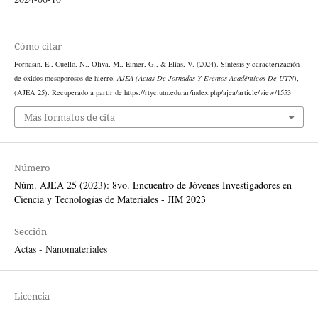
Cómo citar
Fornasin, E., Cuello, N., Oliva, M., Eimer, G., & Elías, V. (2024). Síntesis y caracterización
de óxidos mesoporosos de hierro.
AJEA (Actas De Jornadas Y Eventos Académicos De UTN)
,
(AJEA 25). Recuperado a partir de https://rtyc.utn.edu.ar/index.php/ajea/article/view/1553
Más formatos de cita
Número
Núm. AJEA 25 (2023): 8vo. Encuentro de Jóvenes Investigadores en
Ciencia y Tecnologías de Materiales - JIM 2023
Sección
Actas - Nanomateriales
Licencia