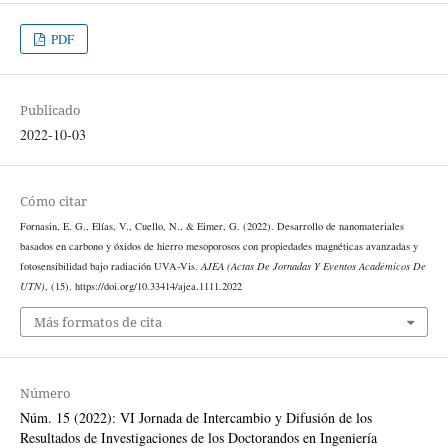
PDF
Publicado
2022-10-03
Cómo citar
Fornasin, E. G., Elías, V., Cuello, N., & Eimer, G. (2022). Desarrollo de nanomateriales
basados en carbono y óxidos de hierro mesoporosos con propiedades magnéticas avanzadas y
fotosensibilidad bajo radiación UVA-Vis.
AJEA (Actas De Jornadas Y Eventos Académicos De
UTN)
, (15). https://doi.org/10.33414/ajea.1111.2022
Más formatos de cita
Número
Núm. 15 (2022): VI Jornada de Intercambio y Difusión de los
Resultados de Investigaciones de los Doctorandos en Ingeniería