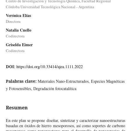
Centro de Investigación y Tecnología Química, Facultad Regional
Córdoba Universidad Tecnológica Nacional - Argentina
Verónica Elías
Directora
Natalia Cuello
Codirectora
Griselda Eimer
Codirectora
DOI:
https://doi.org/10.33414/ajea.1111.2022
Palabras clave:
Materiales Nano-Estructurados, Especies Magnéticas
y Fotosensibles, Degradación fotocatalítica
Resumen
En este plan se propone diseñar, sintetizar y caracterizar nanoestructuras
basadas en óxidos de hierro mesoporosos, así como soportes de carbono
mesoporoso como nanoreactores para el desarrollo de nanoespecies de