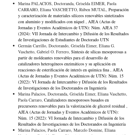
Marina PALACIOS, Doctoranda, Griselda EIMER, Paola
CARRARO, Eliana VASCHETTO, Rúben MUTAL,
Preparación
y caracterización de materiales silíceos renovables sintetizados
con aluminio y modificados con níquel
,
AJEA (Actas de
Jornadas y Eventos Académicos de UTN): Núm. AJEA 37
(2024): VII Jornada de Intercambio y Difusión de los Resultados
de Investigaciones de Estudiantes de Doctorado UTN
Germán Carrillo, Doctorando, Griselda Eimer, Eliana G.
Vaschetto, Gabriel O. Ferrero,
Síntesis de sílicas mesoporosas a
partir de moldeantes renovables para el desarrollo de
catalizadores heterogéneos enzimáticos y su aplicación en
reacciones de esterificación de interés en química fina
,
AJEA
(Actas de Jornadas y Eventos Académicos de UTN): Núm. 15
(2022): VI Jornada de Intercambio y Difusión de los Resultados
de Investigaciones de los Doctorandos en Ingeniería
Marina Palacios, Doctoranda, Griselda Eimer, Eliana Vaschetto,
Paola Carraro,
Catalizadores mesoporosos basados en
precursores renovables para la valorización de glicerol residual
,
AJEA (Actas de Jornadas y Eventos Académicos de UTN):
Núm. 15 (2022): VI Jornada de Intercambio y Difusión de los
Resultados de Investigaciones de los Doctorandos en Ingeniería
Marina Palacios, Paola Carraro, Marcelo Domine, Eliana