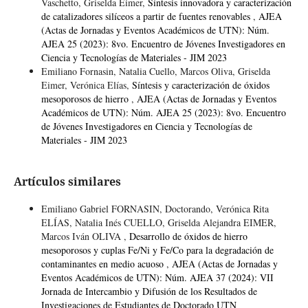
Vaschetto, Griselda Eimer,
Síntesis innovadora y caracterización
de catalizadores silíceos a partir de fuentes renovables
,
AJEA
(Actas de Jornadas y Eventos Académicos de UTN): Núm.
AJEA 25 (2023): 8vo. Encuentro de Jóvenes Investigadores en
Ciencia y Tecnologías de Materiales - JIM 2023
Emiliano Fornasin, Natalia Cuello, Marcos Oliva, Griselda
Eimer, Verónica Elías,
Síntesis y caracterización de óxidos
mesoporosos de hierro
,
AJEA (Actas de Jornadas y Eventos
Académicos de UTN): Núm. AJEA 25 (2023): 8vo. Encuentro
de Jóvenes Investigadores en Ciencia y Tecnologías de
Materiales - JIM 2023
Artículos similares
Emiliano Gabriel FORNASIN, Doctorando, Verónica Rita
ELÍAS, Natalia Inés CUELLO, Griselda Alejandra EIMER,
Marcos Iván OLIVA ,
Desarrollo de óxidos de hierro
mesoporosos y cuplas Fe/Ni y Fe/Co para la degradación de
contaminantes en medio acuoso
,
AJEA (Actas de Jornadas y
Eventos Académicos de UTN): Núm. AJEA 37 (2024): VII
Jornada de Intercambio y Difusión de los Resultados de
Investigaciones de Estudiantes de Doctorado UTN