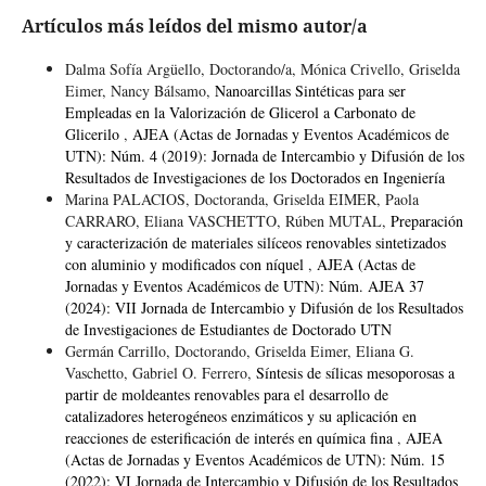
Artículos más leídos del mismo autor/a
Dalma Sofía Argüello, Doctorando/a, Mónica Crivello, Griselda
Eimer, Nancy Bálsamo,
Nanoarcillas Sintéticas para ser
Empleadas en la Valorización de Glicerol a Carbonato de
Glicerilo
,
AJEA (Actas de Jornadas y Eventos Académicos de
UTN): Núm. 4 (2019): Jornada de Intercambio y Difusión de los
Resultados de Investigaciones de los Doctorados en Ingeniería
Marina PALACIOS, Doctoranda, Griselda EIMER, Paola
CARRARO, Eliana VASCHETTO, Rúben MUTAL,
Preparación
y caracterización de materiales silíceos renovables sintetizados
con aluminio y modificados con níquel
,
AJEA (Actas de
Jornadas y Eventos Académicos de UTN): Núm. AJEA 37
(2024): VII Jornada de Intercambio y Difusión de los Resultados
de Investigaciones de Estudiantes de Doctorado UTN
Germán Carrillo, Doctorando, Griselda Eimer, Eliana G.
Vaschetto, Gabriel O. Ferrero,
Síntesis de sílicas mesoporosas a
partir de moldeantes renovables para el desarrollo de
catalizadores heterogéneos enzimáticos y su aplicación en
reacciones de esterificación de interés en química fina
,
AJEA
(Actas de Jornadas y Eventos Académicos de UTN): Núm. 15
(2022): VI Jornada de Intercambio y Difusión de los Resultados