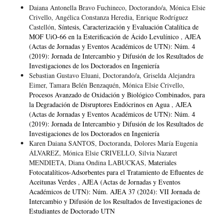
Daiana Antonella Bravo Fuchineco, Doctorando/a, Mónica Elsie
Crivello, Angélica Constanza Heredia, Enrique Rodríguez
Castellón,
Síntesis, Caracterización y Evaluación Catalítica de
MOF UiO-66 en la Esterificación de Ácido Levulínico
,
AJEA
(Actas de Jornadas y Eventos Académicos de UTN): Núm. 4
(2019): Jornada de Intercambio y Difusión de los Resultados de
Investigaciones de los Doctorados en Ingeniería
Sebastian Gustavo Eluani, Doctorando/a, Griselda Alejandra
Eimer, Tamara Belén Benzaquén, Mónica Elsie Crivello,
Procesos Avanzado de Oxidación y Biológico Combinados, para
la Degradación de Disruptores Endócrinos en Agua
,
AJEA
(Actas de Jornadas y Eventos Académicos de UTN): Núm. 4
(2019): Jornada de Intercambio y Difusión de los Resultados de
Investigaciones de los Doctorados en Ingeniería
Karen Daiana SANTOS, Doctoranda, Dolores María Eugenia
ÁLVAREZ, Mónica Elsie CRIVELLO, Silvia Nazaret
MENDIETA, Diana Ondina LABUCKAS,
Materiales
Fotocatalíticos-Adsorbentes para el Tratamiento de Efluentes de
Aceitunas Verdes
,
AJEA (Actas de Jornadas y Eventos
Académicos de UTN): Núm. AJEA 37 (2024): VII Jornada de
Intercambio y Difusión de los Resultados de Investigaciones de
Estudiantes de Doctorado UTN