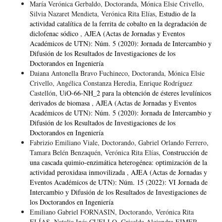
María Verónica Gerbaldo, Doctoranda, Mónica Elsie Crivello,
Silvia Nazaret Mendieta, Verónica Rita Elías,
Estudio de la
actividad catalítica de la ferrita de cobalto en la degradación de
diclofenac sódico
,
AJEA (Actas de Jornadas y Eventos
Académicos de UTN): Núm. 5 (2020): Jornada de Intercambio y
Difusión de los Resultados de Investigaciones de los
Doctorandos en Ingeniería
Daiana Antonella Bravo Fuchineco, Doctoranda, Mónica Elsie
Crivello, Angélica Constanza Heredia, Enrique Rodríguez
Castellón,
UiO-66-NH_2 para la obtención de ésteres levulínicos
derivados de biomasa
,
AJEA (Actas de Jornadas y Eventos
Académicos de UTN): Núm. 5 (2020): Jornada de Intercambio y
Difusión de los Resultados de Investigaciones de los
Doctorandos en Ingeniería
Fabrizio Emiliano Viale, Doctorando, Gabriel Orlando Ferrero,
Tamara Belén Benzaquén, Verónica Rita Elías,
Construcción de
una cascada quimio-enzimática heterogénea: optimización de la
actividad peroxidasa inmovilizada
,
AJEA (Actas de Jornadas y
Eventos Académicos de UTN): Núm. 15 (2022): VI Jornada de
Intercambio y Difusión de los Resultados de Investigaciones de
los Doctorandos en Ingeniería
Emiliano Gabriel FORNASIN, Doctorando, Verónica Rita
ELÍAS, Natalia Inés CUELLO, Griselda Alejandra EIMER,