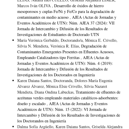
Marcos Iván OLIVA ,
Desarrollo de óxidos de hierro
mesoporosos y cuplas Fe/Ni y Fe/Co para la degradación de
contaminantes en medio acuoso
,
AJEA (Actas de Jornadas y
Eventos Académicos de UTN): Núm. AJEA 37 (2024): VII
Jornada de Intercambio y Difusión de los Resultados de
Investigaciones de Estudiantes de Doctorado UTN
María Verónica Gerbaldo, Doctorando/a, Mónica E. Crivello,
Silvia N. Mendieta, Verónica R. Elías,
Degradación de
Contaminantes Emergentes Presentes en Efluentes Acuosos,
Empleando Catalizadores tipo Ferritas
,
AJEA (Actas de
Jornadas y Eventos Académicos de UTN): Núm. 4 (2019):
Jornada de Intercambio y Difusión de los Resultados de
Investigaciones de los Doctorados en Ingeniería
Karen Daiana Santos, Doctoranda, Dolores María Eugenia
Álvarez Álvarez, Mónica Elsie Crivello, Silvia Nazaret
Mendieta, Diana Ondina Labuckas,
Tratamiento de efluentes de
aceitunas verdes empleando materiales catalíticos-adsorbentes:
diseño y escalado
,
AJEA (Actas de Jornadas y Eventos
Académicos de UTN): Núm. 15 (2022): VI Jornada de
Intercambio y Difusión de los Resultados de Investigaciones de
los Doctorandos en Ingeniería
Dalma Sofía Argüello, Karen Daiana Santos, Griselda Alejandra