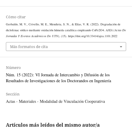
Cómo citar
Gerbaldo, M. V., Crivello, M. E., Mendieta, S. N., & Elías, V. R. (2022). Degradación de
diclofenac sódico mediante oxidación húmeda catalítica empleando CoFe2O4.
AJEA (Actas De
Jornadas Y Eventos Académicos De UTN)
, (15). https://doi.org/10.33414/ajea.1101.2022
Más formatos de cita
Número
Núm. 15 (2022): VI Jornada de Intercambio y Difusión de los
Resultados de Investigaciones de los Doctorandos en Ingeniería
Sección
Actas - Materiales - Modalidad de Vinculación Cooperativa
Artículos más leídos del mismo autor/a