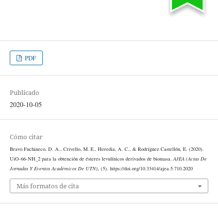
PDF
Publicado
2020-10-05
Cómo citar
Bravo Fuchineco, D. A., Crivello, M. E., Heredia, A. C., & Rodríguez Castellón, E. (2020).
UiO-66-NH_2 para la obtención de ésteres levulínicos derivados de biomasa.
AJEA (Actas De
Jornadas Y Eventos Académicos De UTN)
, (5). https://doi.org/10.33414/ajea.5.710.2020
Más formatos de cita