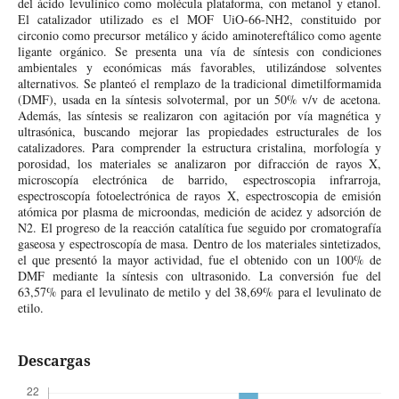
del ácido levulínico como molécula plataforma, con metanol y etanol.
El catalizador utilizado es el MOF UiO-66-NH2, constituido por
circonio como precursor metálico y ácido aminotereftálico como agente
ligante orgánico. Se presenta una vía de síntesis con condiciones
ambientales y económicas más favorables, utilizándose solventes
alternativos. Se planteó el remplazo de la tradicional dimetilformamida
(DMF), usada en la síntesis solvotermal, por un 50% v/v de acetona.
Además, las síntesis se realizaron con agitación por vía magnética y
ultrasónica, buscando mejorar las propiedades estructurales de los
catalizadores. Para comprender la estructura cristalina, morfología y
porosidad, los materiales se analizaron por difracción de rayos X,
microscopía electrónica de barrido, espectroscopia infrarroja,
espectroscopía fotoelectrónica de rayos X, espectroscopia de emisión
atómica por plasma de microondas, medición de acidez y adsorción de
N2. El progreso de la reacción catalítica fue seguido por cromatografía
gaseosa y espectroscopía de masa. Dentro de los materiales sintetizados,
el que presentó la mayor actividad, fue el obtenido con un 100% de
DMF mediante la síntesis con ultrasonido. La conversión fue del
63,57% para el levulinato de metilo y del 38,69% para el levulinato de
etilo.
Descargas