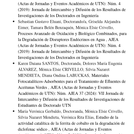
(Actas de Jornadas y Eventos Académicos de UTN): Núm. 4
(2019): Jornada de Intercambio y Difusión de los Resultados de
Investigaciones de los Doctorados en Ingeniería
Sebastian Gustavo Eluani, Doctorando/a, Griselda Alejandra
Eimer, Tamara Belén Benzaquén, Mónica Elsie Crivello,
Procesos Avanzado de Oxidación y Biológico Combinados, para
la Degradación de Disruptores Endócrinos en Agua
,
AJEA
(Actas de Jornadas y Eventos Académicos de UTN): Núm. 4
(2019): Jornada de Intercambio y Difusión de los Resultados de
Investigaciones de los Doctorados en Ingeniería
Karen Daiana SANTOS, Doctoranda, Dolores María Eugenia
ÁLVAREZ, Mónica Elsie CRIVELLO, Silvia Nazaret
MENDIETA, Diana Ondina LABUCKAS,
Materiales
Fotocatalíticos-Adsorbentes para el Tratamiento de Efluentes de
Aceitunas Verdes
,
AJEA (Actas de Jornadas y Eventos
Académicos de UTN): Núm. AJEA 37 (2024): VII Jornada de
Intercambio y Difusión de los Resultados de Investigaciones de
Estudiantes de Doctorado UTN
María Verónica Gerbaldo, Doctoranda, Mónica Elsie Crivello,
Silvia Nazaret Mendieta, Verónica Rita Elías,
Estudio de la
actividad catalítica de la ferrita de cobalto en la degradación de
diclofenac sódico
,
AJEA (Actas de Jornadas y Eventos