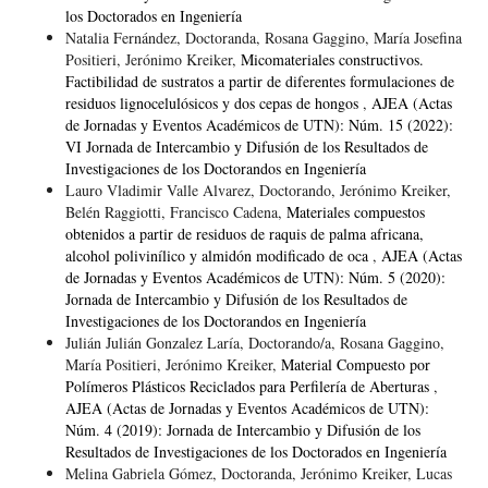
los Doctorados en Ingeniería
Natalia Fernández, Doctoranda, Rosana Gaggino, María Josefina
Positieri, Jerónimo Kreiker,
Micomateriales constructivos.
Factibilidad de sustratos a partir de diferentes formulaciones de
residuos lignocelulósicos y dos cepas de hongos
,
AJEA (Actas
de Jornadas y Eventos Académicos de UTN): Núm. 15 (2022):
VI Jornada de Intercambio y Difusión de los Resultados de
Investigaciones de los Doctorandos en Ingeniería
Lauro Vladimir Valle Alvarez, Doctorando, Jerónimo Kreiker,
Belén Raggiotti, Francisco Cadena,
Materiales compuestos
obtenidos a partir de residuos de raquis de palma africana,
alcohol polivinílico y almidón modificado de oca
,
AJEA (Actas
de Jornadas y Eventos Académicos de UTN): Núm. 5 (2020):
Jornada de Intercambio y Difusión de los Resultados de
Investigaciones de los Doctorandos en Ingeniería
Julián Julián Gonzalez Laría, Doctorando/a, Rosana Gaggino,
María Positieri, Jerónimo Kreiker,
Material Compuesto por
Polímeros Plásticos Reciclados para Perfilería de Aberturas
,
AJEA (Actas de Jornadas y Eventos Académicos de UTN):
Núm. 4 (2019): Jornada de Intercambio y Difusión de los
Resultados de Investigaciones de los Doctorados en Ingeniería
Melina Gabriela Gómez, Doctoranda, Jerónimo Kreiker, Lucas