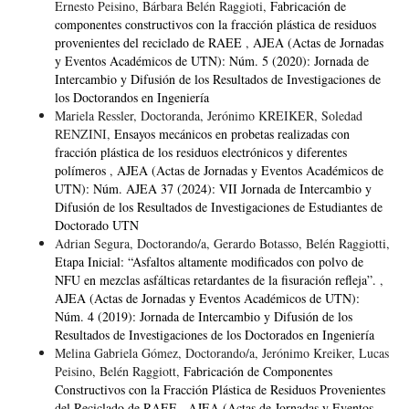
Ernesto Peisino, Bárbara Belén Raggioti,
Fabricación de
componentes constructivos con la fracción plástica de residuos
provenientes del reciclado de RAEE
,
AJEA (Actas de Jornadas
y Eventos Académicos de UTN): Núm. 5 (2020): Jornada de
Intercambio y Difusión de los Resultados de Investigaciones de
los Doctorandos en Ingeniería
Mariela Ressler, Doctoranda, Jerónimo KREIKER, Soledad
RENZINI,
Ensayos mecánicos en probetas realizadas con
fracción plástica de los residuos electrónicos y diferentes
polímeros
,
AJEA (Actas de Jornadas y Eventos Académicos de
UTN): Núm. AJEA 37 (2024): VII Jornada de Intercambio y
Difusión de los Resultados de Investigaciones de Estudiantes de
Doctorado UTN
Adrian Segura, Doctorando/a, Gerardo Botasso, Belén Raggiotti,
Etapa Inicial: “Asfaltos altamente modificados con polvo de
NFU en mezclas asfálticas retardantes de la fisuración refleja”.
,
AJEA (Actas de Jornadas y Eventos Académicos de UTN):
Núm. 4 (2019): Jornada de Intercambio y Difusión de los
Resultados de Investigaciones de los Doctorados en Ingeniería
Melina Gabriela Gómez, Doctorando/a, Jerónimo Kreiker, Lucas
Peisino, Belén Raggiott,
Fabricación de Componentes
Constructivos con la Fracción Plástica de Residuos Provenientes
del Reciclado de RAEE
,
AJEA (Actas de Jornadas y Eventos