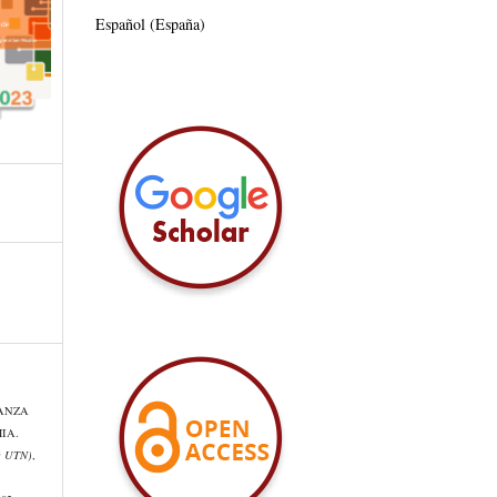
Español (España)
EÑANZA
IA.
e UTN)
,