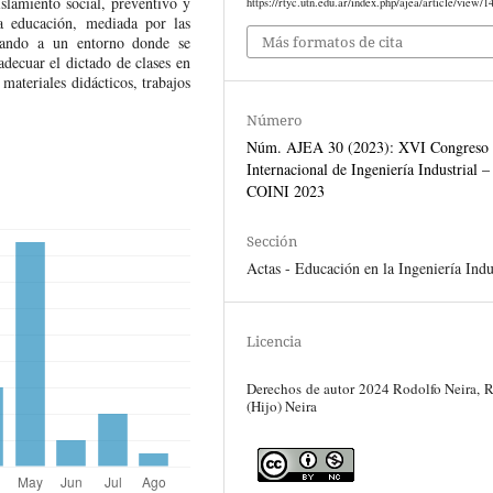
islamiento social, preventivo y
https://rtyc.utn.edu.ar/index.php/ajea/article/view/1
la educación, mediada por las
Más formatos de cita
asando a un entorno donde se
adecuar el dictado de clases en
materiales didácticos, trabajos
Número
Núm. AJEA 30 (2023): XVI Congreso
Internacional de Ingeniería Industrial –
COINI 2023
Sección
Actas - Educación en la Ingeniería Indu
Licencia
Derechos de autor 2024 Rodolfo Neira, 
(Hijo) Neira