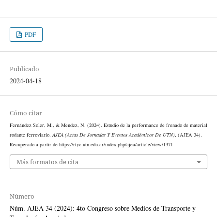
PDF
Publicado
2024-04-18
Cómo citar
Fernández Soler, M., & Mendez, N. (2024). Estudio de la performance de frenado de material
rodante ferroviario.
AJEA (Actas De Jornadas Y Eventos Académicos De UTN)
, (AJEA 34).
Recuperado a partir de https://rtyc.utn.edu.ar/index.php/ajea/article/view/1371
Más formatos de cita
Número
Núm. AJEA 34 (2024): 4to Congreso sobre Medios de Transporte y