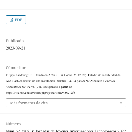
PDF
Publicado
2023-09-21
Cómo citar
Filippa Kindenegt, F., Dománico Arán, S., & Cordo, M. (2023). Estudio de sensibilidad de
Arc Flash en barras de una instalación industrial.
AJEA (Actas De Jornadas Y Eventos
Académicos De UTN)
, (24). Recuperado a partir de
https://rtyc.utn.edu.ar/index.php/ajea/article/view/1258
Más formatos de cita
Número
Núm. 24 (2023): Jornadas de Jóvenes Investigadores Tecnológicos 2022