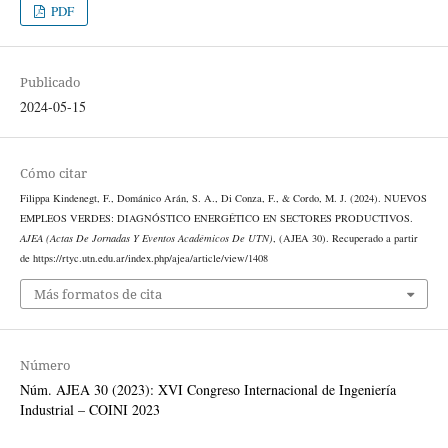
PDF
Publicado
2024-05-15
Cómo citar
Filippa Kindenegt, F., Dománico Arán, S. A., Di Conza, F., & Cordo, M. J. (2024). NUEVOS
EMPLEOS VERDES: DIAGNÓSTICO ENERGÉTICO EN SECTORES PRODUCTIVOS.
AJEA (Actas De Jornadas Y Eventos Académicos De UTN)
, (AJEA 30). Recuperado a partir
de https://rtyc.utn.edu.ar/index.php/ajea/article/view/1408
Más formatos de cita
Número
Núm. AJEA 30 (2023): XVI Congreso Internacional de Ingeniería
Industrial – COINI 2023