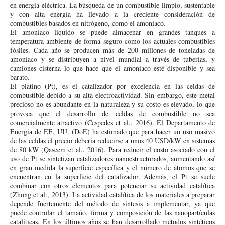
en energía eléctrica. La búsqueda de un combustible limpio, sustentable
y con alta energía ha llevado a la creciente consideración de
combustibles basados en nitrógeno, como el amoníaco.
El amoníaco líquido se puede almacenar en grandes tanques a
temperatura ambiente de forma seguro como los actuales combustibles
fósiles. Cada año se producen más de 200 millones de toneladas de
amoníaco y se distribuyen a nivel mundial a través de tuberías, y
camiones cisterna lo que hace que el amoníaco esté disponible y sea
barato.
El platino (Pt), es el catalizador por excelencia en las celdas de
combustible debido a su alta electroactividad. Sin embargo, este metal
precioso no es abundante en la naturaleza y su costo es elevado, lo que
provoca que el desarrollo de celdas de combustible no sea
comercialmente atractivo (Cespedes et al., 2016). El Departamento de
Energía de EE. UU. (DoE) ha estimado que para hacer un uso masivo
de las celdas el precio debería reducirse a unos 40 USD/kW en sistemas
de 80 kW (Qaseem et al., 2016). Para reducir el costo asociado con el
uso de Pt se sintetizan catalizadores nanoestructurados, aumentando así
en gran medida la superficie específica y el número de átomos que se
encuentran en la superficie del catalizador. Además, el Pt se suele
combinar con otros elementos para potenciar su actividad catalítica
(Zhong et al., 2013). La actividad catalítica de los materiales a preparar
depende fuertemente del método de síntesis a implementar, ya que
puede controlar el tamaño, forma y composición de las nanopartículas
catalíticas. En los últimos años se han desarrollado métodos sintéticos