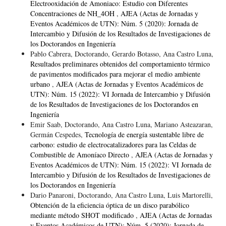
Electrooxidación de Amoniaco: Estudio con Diferentes
Concentraciones de NH_4OH
,
AJEA (Actas de Jornadas y
Eventos Académicos de UTN): Núm. 5 (2020): Jornada de
Intercambio y Difusión de los Resultados de Investigaciones de
los Doctorandos en Ingeniería
Pablo Cabrera, Doctorando, Gerardo Botasso, Ana Castro Luna,
Resultados preliminares obtenidos del comportamiento térmico
de pavimentos modificados para mejorar el medio ambiente
urbano
,
AJEA (Actas de Jornadas y Eventos Académicos de
UTN): Núm. 15 (2022): VI Jornada de Intercambio y Difusión
de los Resultados de Investigaciones de los Doctorandos en
Ingeniería
Emir Saab, Doctorando, Ana Castro Luna, Mariano Asteazaran,
Germán Cespedes,
Tecnología de energía sustentable libre de
carbono: estudio de electrocatalizadores para las Celdas de
Combustible de Amoníaco Directo
,
AJEA (Actas de Jornadas y
Eventos Académicos de UTN): Núm. 15 (2022): VI Jornada de
Intercambio y Difusión de los Resultados de Investigaciones de
los Doctorandos en Ingeniería
Dario Panaroni, Doctorando, Ana Castro Luna, Luis Martorelli,
Obtención de la eficiencia óptica de un disco parabólico
mediante método SHOT modificado
,
AJEA (Actas de Jornadas
y Eventos Académicos de UTN): Núm. 5 (2020): Jornada de