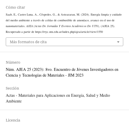
Cómo citar
Saab, E., Castro Luna, A., Céspedes, G., & Asteazaran, M. (2024). Energía limpia y cuidado
del medio ambiente a través de celdas de combustible de amoníaco, avance en el uso de
nanomateriales.
AJEA (Actas De Jornadas Y Eventos Académicos De UTN)
, (AJEA 25).
Recuperado a partir de https://rtyc.utn.edu.ar/index.php/ajea/article/view/1550
Más formatos de cita
Número
Núm. AJEA 25 (2023): 8vo. Encuentro de Jóvenes Investigadores en
Ciencia y Tecnologías de Materiales - JIM 2023
Sección
Actas - Materiales para Aplicaciones en Energía, Salud y Medio
Ambiente
Licencia