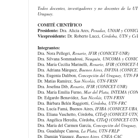
Todos docentes, investigadores y no docentes de la U
Uruguay.
COMITÉ CIENTÍFICO
Presidente:
Dra. Alicia Ares,
Posadas, UNAM y CONIC
Vicepresidente:
Dr. Roberto Lucci,
Córdoba, UTN y Ce
Integrantes:
Dra. Nora Pellegri,
Rosario, IFIR (CONICET-UNR)
Dra. Silvana Sommadossi,
Neuquén, UNCOMA y CONI
Dra. María Cecilia Marinelli,
Rosario, IFIR (CONICET-
Dra. Adriana Márquez,
Buenos Aires, INFINA (CONIC
Dra. Eugenia Dalibon,
Concepción del Uruguay, UTN-
Dr. Matías Ramírez,
San Nicolás, UTN-FRSN
Dra. Josefina Dib,
Rosario, IFIR (CONICET-UNR)
Dra. María Emilia Furno,
Mar del Plata, INTEMA (C
Dr. Edgardo Benavídez,
San Nicolás, UTN-FRSN
Dra. Bárbara Belén Raggiotti,
Córdoba, UTN-FRC
Dra. Lucía Famá, Buenos Aires,
IFIBA (CONICET-UBA
Dra. Eliana Vaschetto, Córdoba,
CITeQ (CONICET-UTN
Dra. Angélica Heredia, Córdoba,
CITeQ (CONICET-UTN
Dra. María del Carmen García,
Concepción del Urugua
Dra. Guadalupe Canosa,
La Plata, UTN-FRLP
Dr. Damián Vázquez,
Buenos Aires, CNEA-CAC