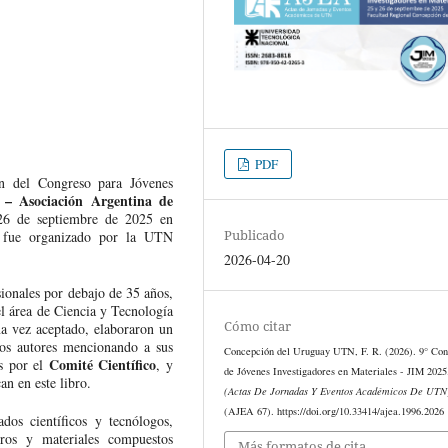
PDF
n del Congreso para Jóvenes
– Asociación Argentina de
 26 de septiembre de 2025 en
Publicado
y fue organizado por la UTN
2026-04-20
ionales por debajo de 35 años,
el área de Ciencia y Tecnología
Cómo citar
na vez aceptado, elaboraron un
ros autores mencionando a sus
Concepción del Uruguay UTN, F. R. (2026). 9° Con
Comité Científico
os por el
, y
de Jóvenes Investigadores en Materiales - JIM 202
an en este libro.
(Actas De Jornadas Y Eventos Académicos De UTN
(AJEA 67). https://doi.org/10.33414/ajea.1996.2026
dos científicos y tecnólogos,
eros y materiales compuestos
Más formatos de cita