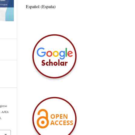
Español (España)
greso
5.
AJEA
)
,