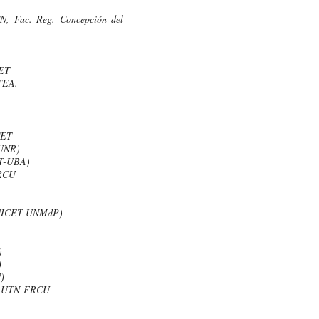
TN, Fac. Reg. Concepción del
ET
TEA.
CET
UNR)
ET-UBA)
FRCU
ONICET-UNMdP)
)
)
)
y, UTN-FRCU