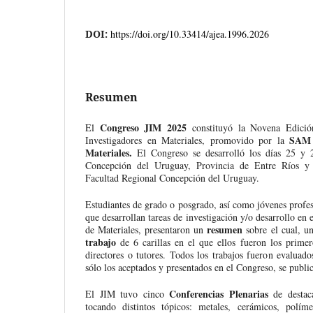
DOI:
https://doi.org/10.33414/ajea.1996.2026
Resumen
Congreso JIM 2025
El
constituyó la Novena Edició
SAM 
Investigadores en Materiales, promovido por la
Materiales.
El Congreso se desarrolló los días 25 y
Concepción del Uruguay, Provincia de Entre Ríos 
Facultad Regional Concepción del Uruguay.
Estudiantes de grado o posgrado, así como jóvenes profes
que desarrollan tareas de investigación y/o desarrollo en 
resumen
de Materiales, presentaron un
sobre el cual, u
trabajo
de 6 carillas en el que ellos fueron los prime
directores o tutores. Todos los trabajos fueron evaluad
sólo los aceptados y presentados en el Congreso, se public
Conferencias Plenarias
El JIM tuvo cinco
de destaca
tocando distintos tópicos: metales, cerámicos, polím