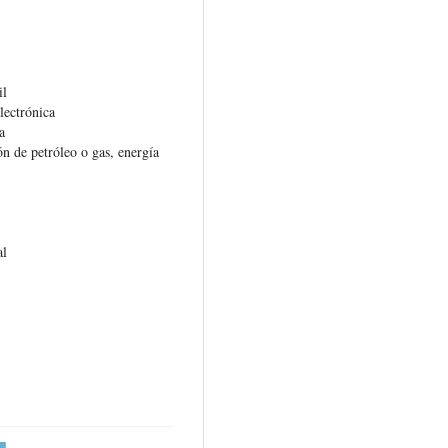
il
lectrónica
a
ón de petróleo o gas, energía
al