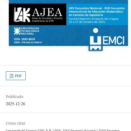
PDF
Publicado
2025-12-26
Cómo citar
Concepción del Uruguay UTN, F. R. (2025). XXV Encuentro Nacional y XVII Encuentro