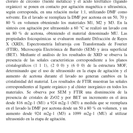
cloruro de circonio (fuente metálica) y el ácido tereftálico (ligando
orgánico) se ponen en contacto por agitación magnética o ultrasónica,
según corresponda, en una relación molar 1:1, utilizando DMF como
solvente. En el lavado se reemplaza la DMF por acetona en un 50, 70 y
80 % en volumen obteniendo los materiales M1, M2 y M3. En la
síntesis con agitación por ultrasonido a 60 °C se realizó un lavado con
un 80 % de acetona, obteniendo el material denominado MU. Las
propiedades fisicoquímicas se evaluaron mediante Difracción de Rayos
X (XRD), Espectrometría Infrarroja con Transformada de Fourier
(FTIR), Microscopía Electrónica de Barrido (SEM) y área superficial
(BET). Mediante el análisis de los resultados de XRD se observa la
presencia de las señales características correspondiente a los planos
cristalográficos (1 1 1), (2 0 0) y (6 0 0) de la estructura MOF,
determinando que el uso de ultrasonido en la etapa de agitación y el
aumento de acetona durante el lavado no generan cambios en la
cristalinidad del material. Los resultados de FTIR muestran las señales
correspondientes al ligante orgánico y al clúster inorgánico en todos los
materiales. Se observa por SEM y FTIR una disminución de la
presencia de cristales de ZrO2 y por BET un incremento en el área
desde 816 m2g-1 (M1) a 924 m2g-1 (M3) a medida que se reemplaza
en el lavado la DMF por acetona desde un 50 a 80 % en volumen, y un
aumento desde 924 m2g-1 (M3) a 1099 m2g-1 (MU) al utilizar
ultrasonido en la etapa de agitación.