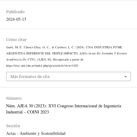
Publicado
2024-05-15
Cómo citar
Jauré, M. F., Chosco Díaz, G. C., & Cardozo, L. C. (2024). UNA INDUSTRIA PYME
ARGENTINA REFERENTE DEL TRIPLE IMPACTO.
AJEA (Actas De Jornadas Y Eventos
Académicos De UTN)
, (AJEA 30). Recuperado a partir de
https://rtyc.utn.edu.ar/index.php/ajea/article/view/1420
Más formatos de cita
Número
Núm. AJEA 30 (2023): XVI Congreso Internacional de Ingeniería
Industrial – COINI 2023
Sección
Actas - Ambiente y Sostenibilidad