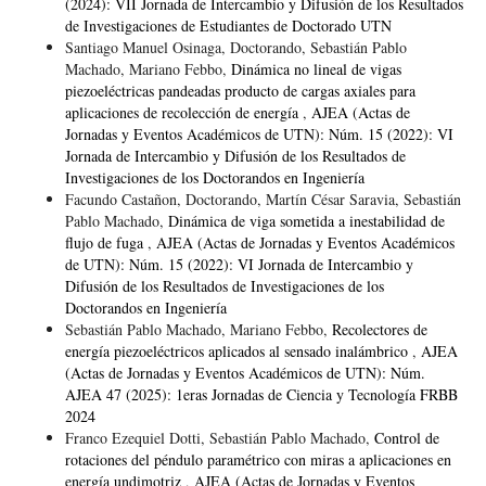
(2024): VII Jornada de Intercambio y Difusión de los Resultados
de Investigaciones de Estudiantes de Doctorado UTN
Santiago Manuel Osinaga, Doctorando, Sebastián Pablo
Machado, Mariano Febbo,
Dinámica no lineal de vigas
piezoeléctricas pandeadas producto de cargas axiales para
aplicaciones de recolección de energía
,
AJEA (Actas de
Jornadas y Eventos Académicos de UTN): Núm. 15 (2022): VI
Jornada de Intercambio y Difusión de los Resultados de
Investigaciones de los Doctorandos en Ingeniería
Facundo Castañon, Doctorando, Martín César Saravia, Sebastián
Pablo Machado,
Dinámica de viga sometida a inestabilidad de
flujo de fuga
,
AJEA (Actas de Jornadas y Eventos Académicos
de UTN): Núm. 15 (2022): VI Jornada de Intercambio y
Difusión de los Resultados de Investigaciones de los
Doctorandos en Ingeniería
Sebastián Pablo Machado, Mariano Febbo,
Recolectores de
energía piezoeléctricos aplicados al sensado inalámbrico
,
AJEA
(Actas de Jornadas y Eventos Académicos de UTN): Núm.
AJEA 47 (2025): 1eras Jornadas de Ciencia y Tecnología FRBB
2024
Franco Ezequiel Dotti, Sebastián Pablo Machado,
Control de
rotaciones del péndulo paramétrico con miras a aplicaciones en
energía undimotriz
,
AJEA (Actas de Jornadas y Eventos