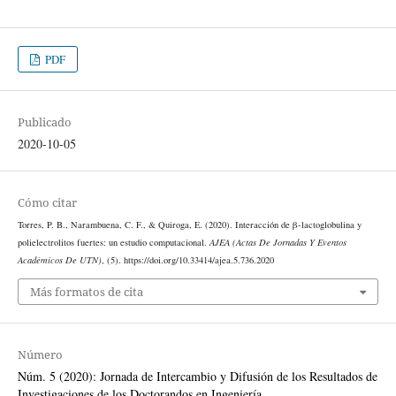
PDF
Publicado
2020-10-05
Cómo citar
Torres, P. B., Narambuena, C. F., & Quiroga, E. (2020). Interacción de β-lactoglobulina y
polielectrolitos fuertes: un estudio computacional.
AJEA (Actas De Jornadas Y Eventos
Académicos De UTN)
, (5). https://doi.org/10.33414/ajea.5.736.2020
Más formatos de cita
Número
Núm. 5 (2020): Jornada de Intercambio y Difusión de los Resultados de
Investigaciones de los Doctorandos en Ingeniería