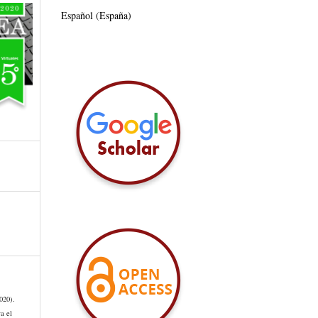
Español (España)
020).
a el