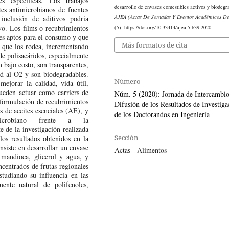
es específicas. Los trabajos
desarrollo de envases comestibles activos y biodegr
tes antimicrobianos de fuentes
AJEA (Actas De Jornadas Y Eventos Académicos D
inclusión de aditivos podría
vo. Los films o recubrimientos
(5). https://doi.org/10.33414/ajea.5.639.2020
es aptos para el consumo y que
Más formatos de cita
e que los rodea, incrementando
 de polisacáridos, especialmente
 bajo costo, son transparentes,
ad al O2 y son biodegradables.
Número
ejorar la calidad, vida útil,
ueden actuar como carriers de
Núm. 5 (2020): Jornada de Intercambio
a formulación de recubrimientos
Difusión de los Resultados de Investiga
 de aceites esenciales (AE), y
de los Doctorandos en Ingeniería
microbiano frente a la
 de la investigación realizada
Sección
los resultados obtenidos en la
nsiste en desarrollar un envase
Actas - Alimentos
 mandioca, glicerol y agua, y
ncentrados de frutas regionales
udiando su influencia en las
ente natural de polifenoles,