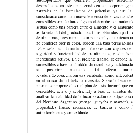
autosoportados que confieren propiedades funcional
desarrollados en este tema, conducen a incorporar agen
naturales en la formulación de películas, ya que la 
considerarse como una nueva tendencia de envasado acti
comestibles son láminas delgadas elaboradas con material
actúan como una barrera entre el alimento y el ambient
así la vida útil del producto. Los films obtenidos a partir
de almidones, presentan un alto potencial ya que tienen un
no confieren olor ni color, poseen una baja permeabilid
Estos sistemas altamente prometedores son capaces de m
seguridad y funcionalidad de los alimentos, y además p
ingredientes activos. En el presente trabajo, se expone l
comestibles a base de almidón de mandioca y adicionados
su posterior evaluación del efecto anti
levadura Zygosaccharomyces parabailii, como antecedente
en el marco de mi tesis de maestría. Sobre la base de 
misma, se propone el actual plan de tesis doctoral que co
comestible, activo y ecofriendly a base de almidón de
analizar la viabilidad de la incorporación de pulpas o co
del Nordeste Argentino (mango, guayaba y mamón), est
propiedades físicas, mecánicas, de barrera y como fu
antimicrobianos y antioxidantes.