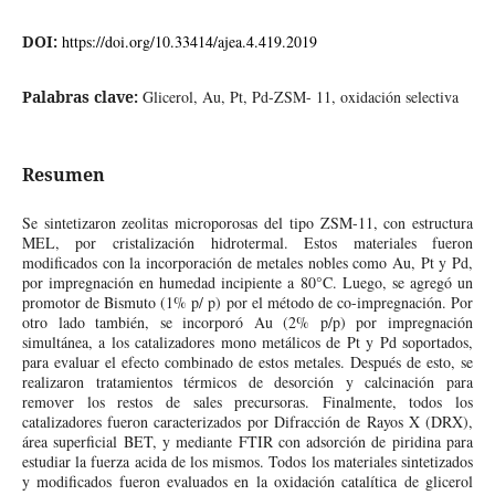
DOI:
https://doi.org/10.33414/ajea.4.419.2019
Palabras clave:
Glicerol, Au, Pt, Pd-ZSM- 11, oxidación selectiva
Resumen
Se sintetizaron zeolitas microporosas del tipo ZSM-11, con estructura
MEL, por cristalización hidrotermal. Estos materiales fueron
modificados con la incorporación de metales nobles como Au, Pt y Pd,
por impregnación en humedad incipiente a 80°C. Luego, se agregó un
promotor de Bismuto (1% p/ p) por el método de co-impregnación. Por
otro lado también, se incorporó Au (2% p/p) por impregnación
simultánea, a los catalizadores mono metálicos de Pt y Pd soportados,
para evaluar el efecto combinado de estos metales. Después de esto, se
realizaron tratamientos térmicos de desorción y calcinación para
remover los restos de sales precursoras. Finalmente, todos los
catalizadores fueron caracterizados por Difracción de Rayos X (DRX),
área superficial BET, y mediante FTIR con adsorción de piridina para
estudiar la fuerza acida de los mismos. Todos los materiales sintetizados
y modificados fueron evaluados en la oxidación catalítica de glicerol