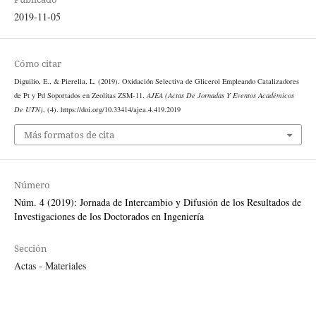
2019-11-05
Cómo citar
Diguilio, E., & Pierella, L. (2019). Oxidación Selectiva de Glicerol Empleando Catalizadores
de Pt y Pd Soportados en Zeolitas ZSM-11.
AJEA (Actas De Jornadas Y Eventos Académicos
De UTN)
, (4). https://doi.org/10.33414/ajea.4.419.2019
Más formatos de cita
Número
Núm. 4 (2019): Jornada de Intercambio y Difusión de los Resultados de
Investigaciones de los Doctorados en Ingeniería
Sección
Actas - Materiales