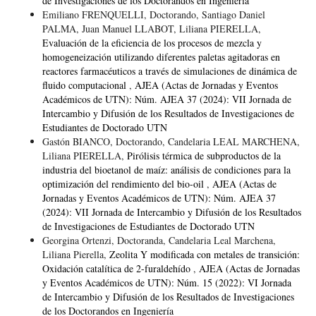
de Investigaciones de los Doctorandos en Ingeniería
Emiliano FRENQUELLI, Doctorando, Santiago Daniel
PALMA, Juan Manuel LLABOT, Liliana PIERELLA,
Evaluación de la eficiencia de los procesos de mezcla y
homogeneización utilizando diferentes paletas agitadoras en
reactores farmacéuticos a través de simulaciones de dinámica de
fluido computacional
,
AJEA (Actas de Jornadas y Eventos
Académicos de UTN): Núm. AJEA 37 (2024): VII Jornada de
Intercambio y Difusión de los Resultados de Investigaciones de
Estudiantes de Doctorado UTN
Gastón BIANCO, Doctorando, Candelaria LEAL MARCHENA,
Liliana PIERELLA,
Pirólisis térmica de subproductos de la
industria del bioetanol de maíz: análisis de condiciones para la
optimización del rendimiento del bio-oil
,
AJEA (Actas de
Jornadas y Eventos Académicos de UTN): Núm. AJEA 37
(2024): VII Jornada de Intercambio y Difusión de los Resultados
de Investigaciones de Estudiantes de Doctorado UTN
Georgina Ortenzi, Doctoranda, Candelaria Leal Marchena,
Liliana Pierella,
Zeolita Y modificada con metales de transición:
Oxidación catalítica de 2-furaldehído
,
AJEA (Actas de Jornadas
y Eventos Académicos de UTN): Núm. 15 (2022): VI Jornada
de Intercambio y Difusión de los Resultados de Investigaciones
de los Doctorandos en Ingeniería