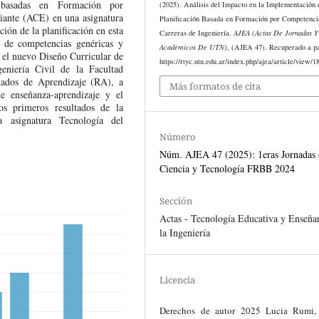
s basadas en Formación por
(2025). Análisis del Impacto en la Implementación 
iante (ACE) en una asignatura
Planificación Basada en Formación por Competenci
ción de la planificación en esta
Carreras de Ingeniería.
AJEA (Actas De Jornadas Y
n de competencias genéricas y
Académicos De UTN)
, (AJEA 47). Recuperado a pa
n el nuevo Diseño Curricular de
https://rtyc.utn.edu.ar/index.php/ajea/article/view/1
eniería Civil de la Facultad
tados de Aprendizaje (RA), a
Más formatos de cita
de enseñanza-aprendizaje y el
os primeros resultados de la
a asignatura Tecnología del
Número
Núm. AJEA 47 (2025): 1eras Jornadas 
Ciencia y Tecnología FRBB 2024
Sección
Actas - Tecnología Educativa y Enseña
la Ingeniería
Licencia
Derechos de autor 2025 Lucia Rumi,