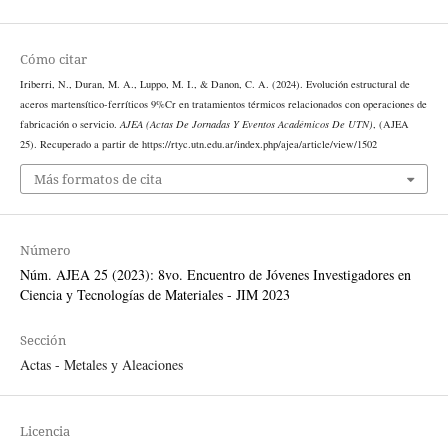
Cómo citar
Iriberri, N., Duran, M. A., Luppo, M. I., & Danon, C. A. (2024). Evolución estructural de
aceros martensítico-ferríticos 9%Cr en tratamientos térmicos relacionados con operaciones de
fabricación o servicio.
AJEA (Actas De Jornadas Y Eventos Académicos De UTN)
, (AJEA
25). Recuperado a partir de https://rtyc.utn.edu.ar/index.php/ajea/article/view/1502
Más formatos de cita
Número
Núm. AJEA 25 (2023): 8vo. Encuentro de Jóvenes Investigadores en
Ciencia y Tecnologías de Materiales - JIM 2023
Sección
Actas - Metales y Aleaciones
Licencia