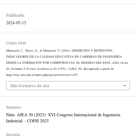
Publicado
2024-05-15
Cómo citar
Minnaard, C., Torres, Z., & Minnaard, V. (2024). DESERCIÓN Y RETENCIÓN,
INDICADORES DE LA CALIDAD EDUCATIVA EN CARRERAS DE INGENIERÍA
DESDE LA FORMACIÓN POR COMPETENCIAS: EL MODELO DEL PANI.
AJEA (Actas
De Jornadas Y Eventos Académicos De UTN)
, (AJEA 30). Recuperado a partir de
https://rtyc.utn.edu.ar/index.php/ajea/article/view/1475
Más formatos de cita
Número
Núm. AJEA 30 (2023): XVI Congreso Internacional de Ingeniería
Industrial – COINI 2023
Sección