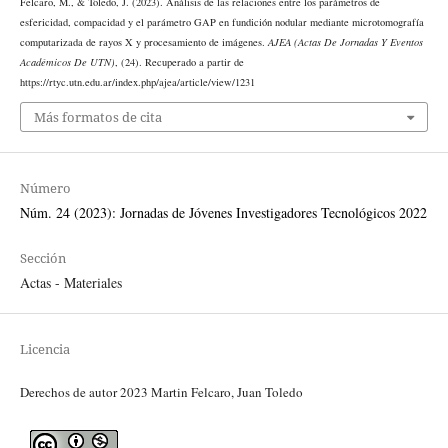
Felcaro, M., & Toledo, J. (2023). Análisis de las relaciones entre los parámetros de
esfericidad, compacidad y el parámetro GAP en fundición nodular mediante microtomografía
computarizada de rayos X y procesamiento de imágenes.
AJEA (Actas De Jornadas Y Eventos
Académicos De UTN)
, (24). Recuperado a partir de
https://rtyc.utn.edu.ar/index.php/ajea/article/view/1231
Más formatos de cita
Número
Núm. 24 (2023): Jornadas de Jóvenes Investigadores Tecnológicos 2022
Sección
Actas - Materiales
Licencia
Derechos de autor 2023 Martin Felcaro, Juan Toledo