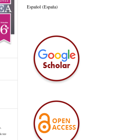
Español (España)
).
Actas
.