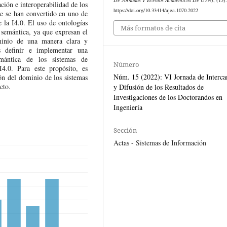
ación e interoperabilidad de los
https://doi.org/10.33414/ajea.1070.2022
te se han convertido en uno de
e la I4.0. El uso de ontologías
Más formatos de cita
d semántica, ya que expresan el
ominio de una manera clara y
es definir e implementar una
emántica de los sistemas de
Número
4.0. Para este propósito, es
Núm. 15 (2022): VI Jornada de Interc
ión del dominio de los sistemas
cto.
y Difusión de los Resultados de
Investigaciones de los Doctorandos en
Ingeniería
Sección
Actas - Sistemas de Información