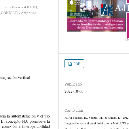
nológica Nacional (UTN),
s (CONICET) - Argentina
PDF
ntegración vertical
Publicado
2022-10-03
Cómo citar
acia la automatización y el uso
Pairol Fuentes, R., Vegetti, M., & Roldán, L. (2022
. El concepto I4.0 promueve la
Integración vertical en el ámbito de la I4.0.
AJEA (
a conexión e interoperabilidad
De Jornadas Y Eventos Académicos De UTN)
, (15)