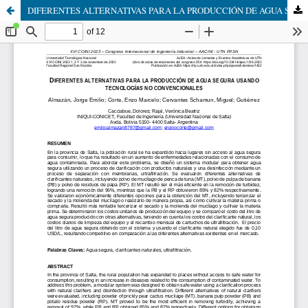
DIFERENTES ALTERNATIVAS PARA LA PRODUCCIÓN DE AGUA SEGURA USANDO TECNOLOGÍAS NO CONVENCIONALES