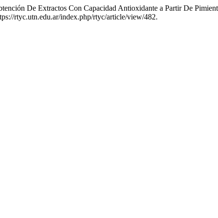
«Obtención De Extractos Con Capacidad Antioxidante a Partir De Pim
s://rtyc.utn.edu.ar/index.php/rtyc/article/view/482.