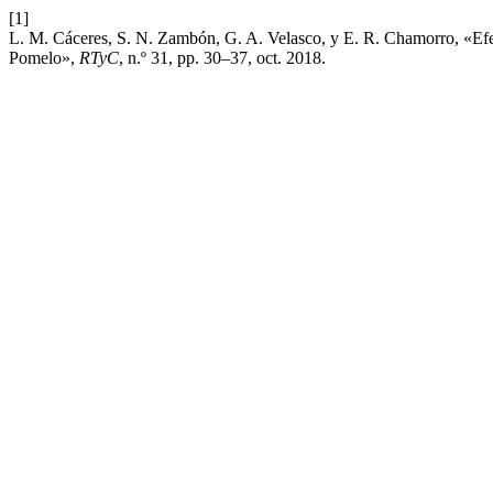
[1]
L. M. Cáceres, S. N. Zambón, G. A. Velasco, y E. R. Chamorro, «Efec
Pomelo»,
RTyC
, n.º 31, pp. 30–37, oct. 2018.