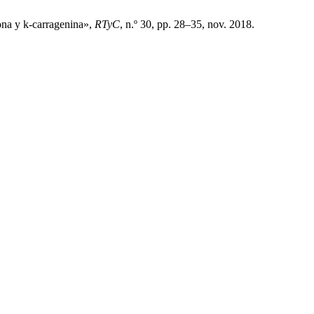
ona y k-carragenina»,
RTyC
, n.º 30, pp. 28–35, nov. 2018.