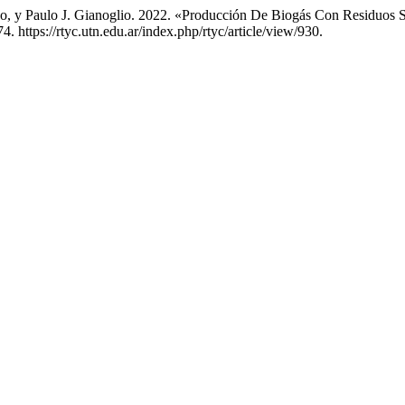
zo, y Paulo J. Gianoglio. 2022. «Producción De Biogás Con Residuos
4. https://rtyc.utn.edu.ar/index.php/rtyc/article/view/930.