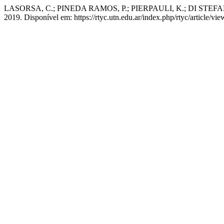
LASORSA, C.; PINEDA RAMOS, P.; PIERPAULI, K.; DI STEFANO, C.
2019. Disponível em: https://rtyc.utn.edu.ar/index.php/rtyc/article/v