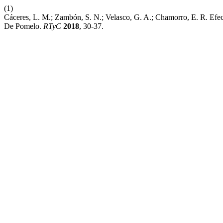
(1)
Cáceres, L. M.; Zambón, S. N.; Velasco, G. A.; Chamorro, E. R. Efe
De Pomelo.
RTyC
2018
, 30-37.