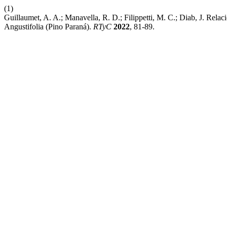
(1)
Guillaumet, A. A.; Manavella, R. D.; Filippetti, M. C.; Diab, J. Rel
Angustifolia (Pino Paraná).
RTyC
2022
, 81-89.