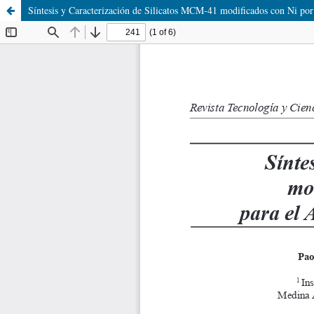
Síntesis y Caracterización de Silicatos MCM-41 modificados con Ni po