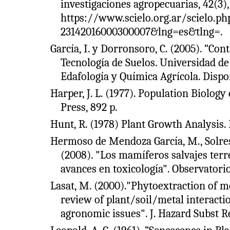
investigaciones agropecuarias, 42(3),
https://www.scielo.org.ar/scielo.ph
23142016000300007&lng=es&tlng=.
García, I. y Dorronsoro, C. (2005). “Co
Tecnología de Suelos. Universidad d
Edafología y Química Agrícola. Dispo
Harper, J. L. (1977). Population Biolog
Press, 892 p.
Hunt, R. (1978) Plant Growth Analysis.
Hermoso de Mendoza García, M., Solres 
(2008). "Los mamíferos salvajes ter
avances en toxicología". Observatori
Lasat, M. (2000)."Phytoextraction of m
review of plant/soil/metal interacti
agronomic issues". J. Hazard Subst Re