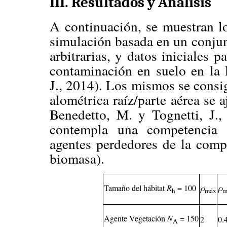
III. Resultados y Análisis
A continuación, se muestran lo
simulación basada en un conjun
arbitrarias, y datos iniciales p
contaminación en suelo en la 
J., 2014). Los mismos se consig
alométrica raíz/parte aérea se a
Benedetto, M. y Tognetti, J.
contempla una competencia e
agentes perdedores de la comp
biomasa).
Tamaño del hábitat
R
= 100
ρ
ρ
h
máx
m
Agente Vegetación
N
= 150
2
0.
A